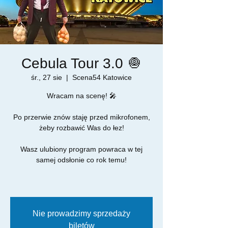
Cebula Tour 3.0 🧅
śr., 27 sie
  |  
Scena54 Katowice
Wracam na scenę! 🎤
Po przerwie znów staję przed mikrofonem,
żeby rozbawić Was do łez!
Wasz ulubiony program powraca w tej
samej odsłonie co rok temu!
Nie prowadzimy sprzedaży
biletów