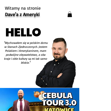
Witamy na stronie
Dave'a z Ameryki
HELLO
HELLO
''Wychowałem się w polskim domu
w Stanach Zjednoczonych. Jestem
Polakiem i Amerykaninem, mam
podwójne obywatelstwo, a oba
kraje i obie kultury są mi tak samo
bliskie.''