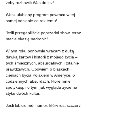
żeby rozbawić Was do łez!
Wasz ulubiony program powraca w tej 
samej odsłonie co rok temu!
Jeśli przegapiliście poprzedni show, teraz 
macie okazję nadrobić!
W tym roku ponownie wracam z dużą 
dawką żartów i historii z mojego życia – 
tych śmiesznych, absurdalnych i totalnie 
prawdziwych. Opowiem o blaskach i 
cieniach bycia Polakiem w Ameryce, o 
codziennych absurdach, które mnie 
spotykają, i o tym, jak wygląda życie na 
styku dwóch kultur.
Jeśli lubicie mój humor, który jest szczery, 
cięty i pełen dystansu – nie możecie tego 
przegapić!