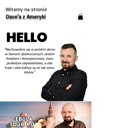
Witamy na stronie
Dave'a z Ameryki
HELLO
HELLO
''Wychowałem się w polskim domu
w Stanach Zjednoczonych. Jestem
Polakiem i Amerykaninem, mam
podwójne obywatelstwo, a oba
kraje i obie kultury są mi tak samo
bliskie.''