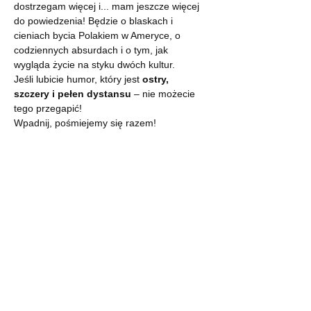
dostrzegam więcej i... mam jeszcze więcej 
do powiedzenia! Będzie o blaskach i 
cieniach bycia Polakiem w Ameryce, o 
codziennych absurdach i o tym, jak 
wygląda życie na styku dwóch kultur.
Jeśli lubicie humor, który jest 
ostry, 
szczery i pełen dystansu
 – nie możecie 
tego przegapić!
Wpadnij, pośmiejemy się razem!
Pokaż więcej
Udostępnij to wydarzenie