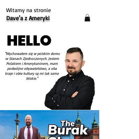
Witamy na stronie
Dave'a z Ameryki
HELLO
HELLO
''Wychowałem się w polskim domu
w Stanach Zjednoczonych. Jestem
Polakiem i Amerykaninem, mam
podwójne obywatelstwo, a oba
kraje i obie kultury są mi tak samo
bliskie.''